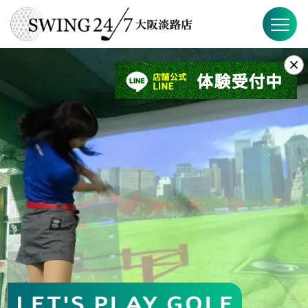
×
お知らせ
SWING24/7とは？
SWING24/7の特徴
料金
FAQ
店舗概要
Instagram