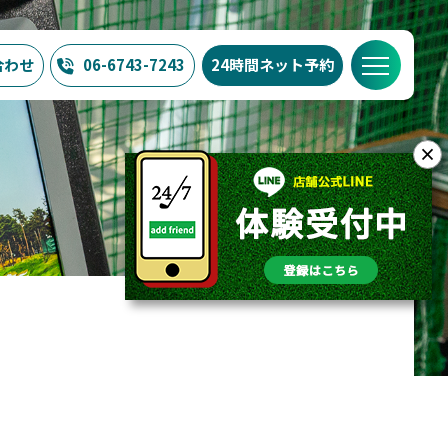
合わせ
06-6743-7243
24時間ネット予約
？
SWING24/7の特徴
料金
FAQ
店舗概要
×